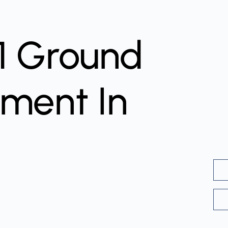
1 Ground
tment In