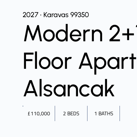
2027 • Karavas 99350
Modern 2+
Floor Apar
Alsancak
£110,000
2 BEDS
1 BATHS